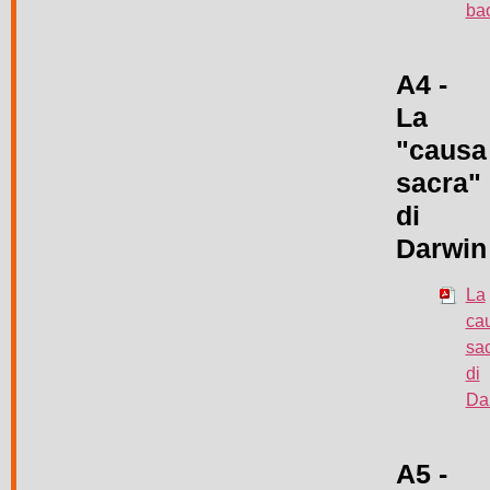
ba
A4 -
La
"causa
sacra"
di
Darwin
La
ca
sa
di
Da
A5 -