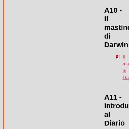
A10 -
Il
mastin
di
Darwin
Il
ma
di
Da
A11 -
Introd
al
Diario