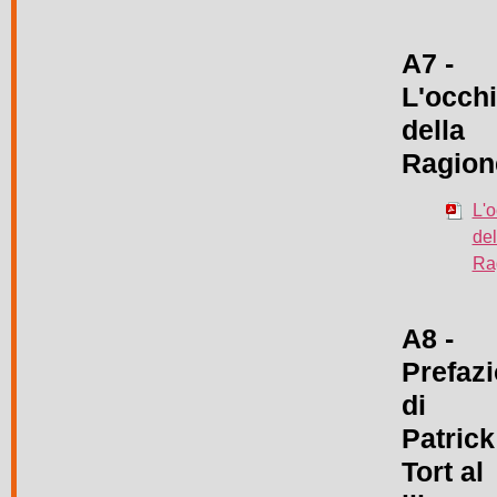
A7 -
L'occh
della
Ragion
L'o
del
Ra
A8 -
Prefaz
di
Patrick
Tort al