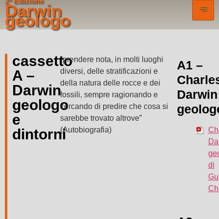
2ª Edizione
Darwin
geologo
cassetto
“prendere nota, in molti luoghi
A1 –
diversi, delle stratificazioni e
A –
Charle
della natura delle rocce e dei
Darwin
Darwin
fossili, sempre ragionando e
geologo
cercando di predire che cosa si
geolog
e
sarebbe trovato altrove”
(Autobiografia)
Ch
dintorni
Da
ge
di
Gu
Ch