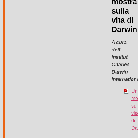
mostra
sulla
vita di
Darwin
A cura
dell’
Institut
Charles
Darwin
Internationa
Un
mo
sul
vit
di
Da