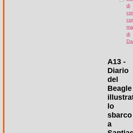
di
cor
co
man
di
Da
A13 -
Diario
del
Beagle
illustra
lo
sbarco
a
Santia